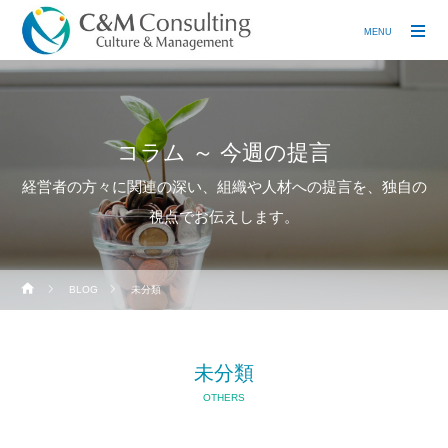
MENU
コラム ～ 今週の提言
経営者の方々に関連の深い、組織や人材への提言を、独自の
視点でお伝えします。
BLOG
未分類
未分類
OTHERS