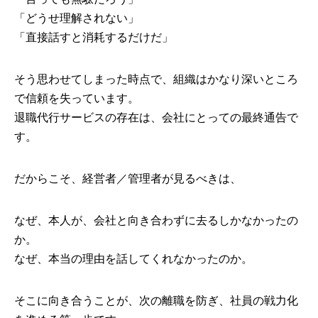
コラム
「どうせ理解されない」
「直接話すと消耗するだけだ」
そう思わせてしまった時点で、組織はかなり深いところ
で信頼を失っています。
TEL: 03-6403-0279
退職代行サービスの存在は、会社にとっての最終通告で
す。
だからこそ、経営者／管理者が見るべきは、
なぜ、本人が、会社と向き合わずに去るしかなかったの
か。
なぜ、本当の理由を話してくれなかったのか。
そこに向き合うことが、次の離職を防ぎ、社員の戦力化