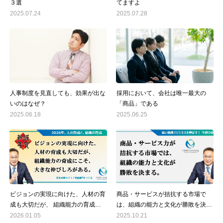
３選
てますよ
2025.07.24
2025.07.28
人事制度を見直しても、効果が出な
採用において、会社は唯一最大の
いのはなぜ？
「商品」である
2025.06.18
2025.06.25
ビジョンの実現に向けた、人材の育
商品・サービスが拮抗する市場で
成も大切だが、 組織能力の育成に
は、組織の能力と文化が勝敗を決め
こそ、大きな伸びしろがある。
る
2026.01.05
2025.10.21