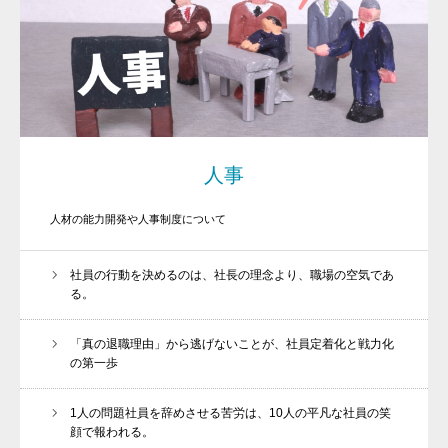
トップ
初めての方へ
代表プロフィール
セミナー
コンサルティング
人事
コラム
人材の能力開発や人事制度について
社員の行動を決めるのは、社長の理念より、職場の空気であ
る。
TEL: 03-6403-0279
「真の退職理由」から逃げないことが、社員定着化と戦力化
の第一歩
1人の問題社員を辞めさせる苦労は、10人の平凡な社員の笑
顔で報われる。